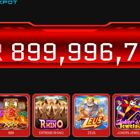
R
899,996,7
888
EXTREME RHINO
ZEUS
JOKER'S JEWEL