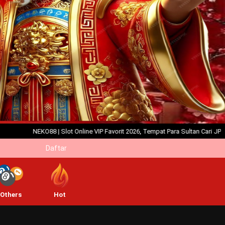
NEKO88 | Slot Online VIP Favorit 2026, Tempat Para Sultan Cari JP
Daftar
Others
Hot