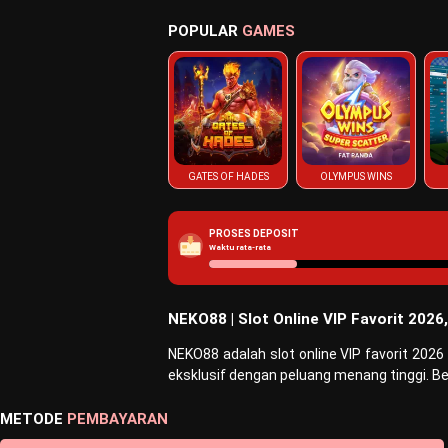
POPULAR
GAMES
GATES OF HADES
OLYMPUS WINS
PROSES DEPOSIT
Waktu rata-rata
NEKO88 | Slot Online VIP Favorit 2026
NEKO88 adalah slot online VIP favorit 20
eksklusif dengan peluang menang tinggi. 
METODE
PEMBAYARAN