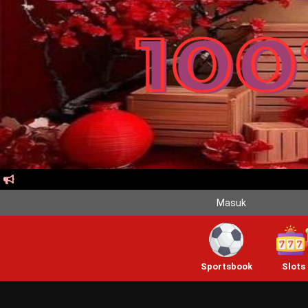
Masuk
Sportsbook
Slots